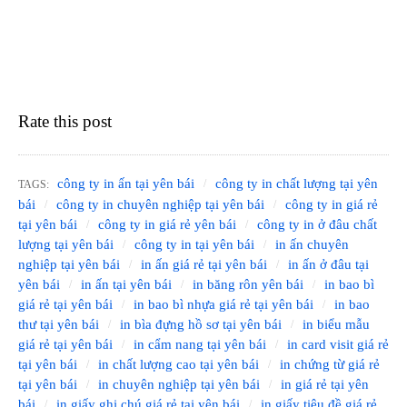
Rate this post
công ty in ấn tại yên bái
công ty in chất lượng tại yên
TAGS:
bái
công ty in chuyên nghiệp tại yên bái
công ty in giá rẻ
tại yên bái
công ty in giá rẻ yên bái
công ty in ở đâu chất
lượng tại yên bái
công ty in tại yên bái
in ấn chuyên
nghiệp tại yên bái
in ấn giá rẻ tại yên bái
in ấn ở đâu tại
yên bái
in ấn tại yên bái
in băng rôn yên bái
in bao bì
giá rẻ tại yên bái
in bao bì nhựa giá rẻ tại yên bái
in bao
thư tại yên bái
in bìa đựng hồ sơ tại yên bái
in biểu mẫu
giá rẻ tại yên bái
in cẩm nang tại yên bái
in card visit giá rẻ
tại yên bái
in chất lượng cao tại yên bái
in chứng từ giá rẻ
tại yên bái
in chuyên nghiệp tại yên bái
in giá rẻ tại yên
bái
in giấy ghi chú giá rẻ tại yên bái
in giấy tiêu đề giá rẻ