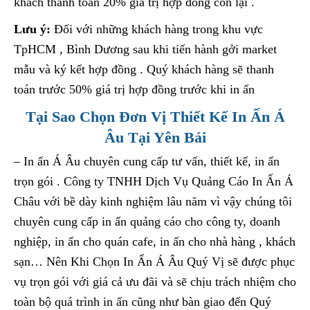
khách thanh toán 20% giá trị hợp đồng còn lại .
Lưu ý:
Đối với những khách hàng trong khu vực
TpHCM , Bình Dương sau khi tiến hành gởi market
mẫu và ký kết hợp đồng . Quý khách hàng sẽ thanh
toán trước 50% giá trị hợp đồng trước khi in ấn
Tại Sao Chọn Đơn Vị Thiết Kế In Ấn Á
Âu Tại Yên Bái
– In ấn Á Âu chuyên cung cấp tư vấn, thiết kế, in ấn
trọn gói . Công ty TNHH Dịch Vụ Quảng Cáo In Ấn Á
Châu với bề dày kinh nghiệm lâu năm vì vậy chúng tôi
chuyên cung cấp in ấn quảng cáo cho công ty, doanh
nghiệp, in ấn cho quán cafe, in ấn cho nhà hàng , khách
sạn… Nên Khi Chọn In Ấn Á Âu Quý Vị sẽ được phục
vụ trọn gói với giá cả ưu đãi và sẽ chịu trách nhiệm cho
toàn bộ quá trình in ấn cũng như bàn giao đến Quý