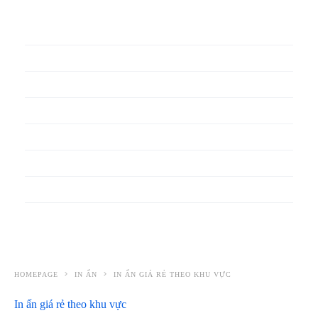
In phiếu bảo hành
In băng rôn
In Bao Bì Nhựa
In bao thư
In bìa đựng hồ sơ
In biểu mẫu
In cẩm nang
In decal
HOMEPAGE
IN ẤN
IN ẤN GIÁ RẺ THEO KHU VỰC
In ấn giá rẻ theo khu vực