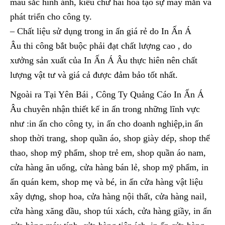
màu sắc hình ảnh, kiểu chữ hài hòa tạo sự may mắn và
phát triển cho công ty.
– Chất liệu sử dụng trong in ấn giá rẻ do In Ấn Á
Âu thi công bắt buộc phải đạt chất lượng cao , do
xưởng sản xuất của In Ấn Á Âu thực hiên nên chất
lượng vật tư và giá cả được đảm bảo tốt nhất.
Ngoài ra Tại Yên Bái , Công Ty Quảng Cáo In Ấn Á
Âu chuyên nhận thiết kế in ấn trong những lĩnh vực
như :in ấn cho công ty, in ấn cho doanh nghiệp,in ấn
shop thời trang, shop quần áo, shop giày dép, shop thể
thao, shop mỹ phẩm, shop trẻ em, shop quần áo nam,
cửa hàng ăn uống, cửa hàng bán lẻ, shop mỹ phẩm, in
ấn quán kem, shop mẹ và bé, in ấn cửa hàng vật liệu
xây dựng, shop hoa, cửa hàng nội thất, cửa hàng nail,
cửa hàng xăng dầu, shop túi xách, cửa hàng giầy, in ấn