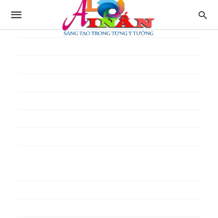
In thực đơn
In tờ gấp
In tờ rơi
In túi giấy
In Túi Ni Lông
In Túi Xốp
In vé
In phiếu quà tặng
In poster pp