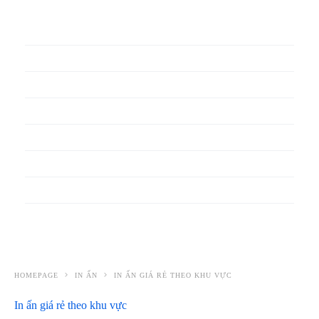
In phiếu bảo hành
In băng rôn
In Bao Bì Nhựa
In bao thư
In bìa đựng hồ sơ
In biểu mẫu
In cẩm nang
In decal
HOMEPAGE
IN ẤN
IN ẤN GIÁ RẺ THEO KHU VỰC
In ấn giá rẻ theo khu vực