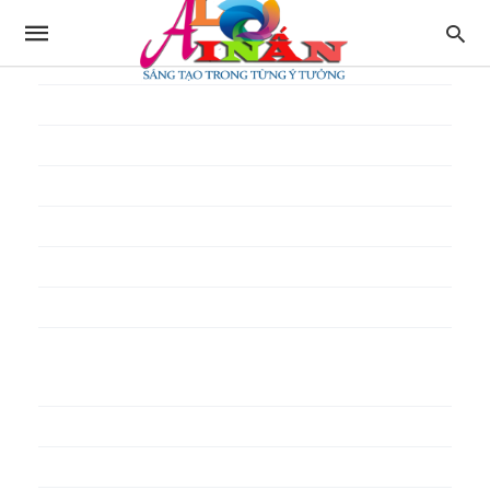
In thực đơn
In tờ gấp
In tờ rơi
In túi giấy
In Túi Ni Lông
In Túi Xốp
In vé
In phiếu quà tặng
In poster pp