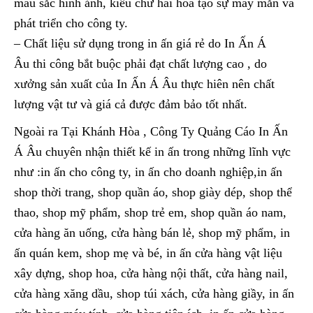
màu sắc hình ảnh, kiểu chữ hài hòa tạo sự may mắn và
phát triển cho công ty.
– Chất liệu sử dụng trong in ấn giá rẻ do In Ấn Á
Âu thi công bắt buộc phải đạt chất lượng cao , do
xưởng sản xuất của In Ấn Á Âu thực hiên nên chất
lượng vật tư và giá cả được đảm bảo tốt nhất.
Ngoài ra Tại Khánh Hòa , Công Ty Quảng Cáo In Ấn
Á Âu chuyên nhận thiết kế in ấn trong những lĩnh vực
như :in ấn cho công ty, in ấn cho doanh nghiệp,in ấn
shop thời trang, shop quần áo, shop giày dép, shop thể
thao, shop mỹ phẩm, shop trẻ em, shop quần áo nam,
cửa hàng ăn uống, cửa hàng bán lẻ, shop mỹ phẩm, in
ấn quán kem, shop mẹ và bé, in ấn cửa hàng vật liệu
xây dựng, shop hoa, cửa hàng nội thất, cửa hàng nail,
cửa hàng xăng dầu, shop túi xách, cửa hàng giầy, in ấn