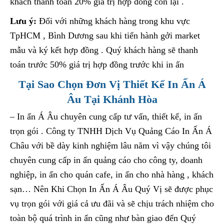
khách thanh toán 20% giá trị hợp đồng còn lại .
Lưu ý:
Đối với những khách hàng trong khu vực
TpHCM , Bình Dương sau khi tiến hành gởi market
mẫu và ký kết hợp đồng . Quý khách hàng sẽ thanh
toán trước 50% giá trị hợp đồng trước khi in ấn
Tại Sao Chọn Đơn Vị Thiết Kế In Ấn Á
Âu Tại Khánh Hòa
– In ấn Á Âu chuyên cung cấp tư vấn, thiết kế, in ấn
trọn gói . Công ty TNHH Dịch Vụ Quảng Cáo In Ấn Á
Châu với bề dày kinh nghiệm lâu năm vì vậy chúng tôi
chuyên cung cấp in ấn quảng cáo cho công ty, doanh
nghiệp, in ấn cho quán cafe, in ấn cho nhà hàng , khách
sạn… Nên Khi Chọn In Ấn Á Âu Quý Vị sẽ được phục
vụ trọn gói với giá cả ưu đãi và sẽ chịu trách nhiệm cho
toàn bộ quá trình in ấn cũng như bàn giao đến Quý