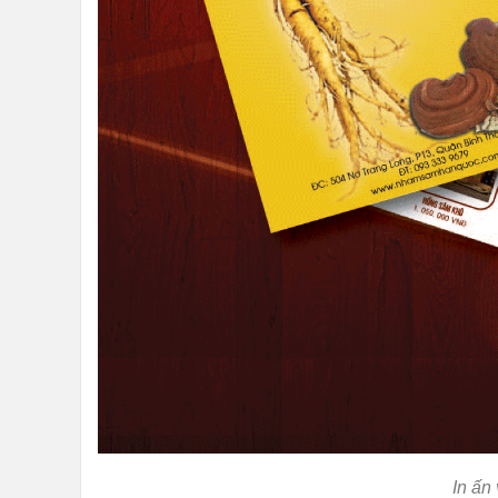
In ấn