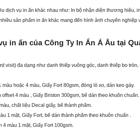
ều dịch vụ in ấn khác nhau như: In bộ nhận diện thương hiệu, in
 nhiều sản phẩm in ấn khác mang đến hình ảnh chuyên nghiệp v
vụ in ấn của Công Ty In Ấn Á Âu tại 
rd visit) đa dạng như danh thiếp vuông góc, danh thiếp bo tròn, 
In 1 màu hoặc 4 màu, Giấy Fort 80gsm, đóng lò xo, dán keo gáy.
 In offset 4 màu , Giấy Briston 300gsm, bế dán theo khuôn chuẩn.
4 màu, chất liệu Decal giấy, bế thành phẩm.
 màu 1 mặt, Giấy Fort, bế dán thành phẩm theo khuôn chuẩn .
 In 4 màu 1 mặt, Giấy Fort 100gsm.