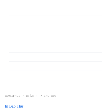
In phiếu bảo hành
In băng rôn
In Bao Bì Nhựa
In bao thư
In bìa đựng hồ sơ
In biểu mẫu
In cẩm nang
In decal
HOMEPAGE
IN ẤN
IN BAO THƯ
In Bao Thư