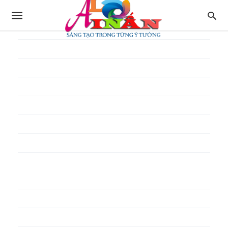
In thực đơn
In tờ gấp
In tờ rơi
In túi giấy
In Túi Ni Lông
In Túi Xốp
In vé
In phiếu quà tặng
In poster pp