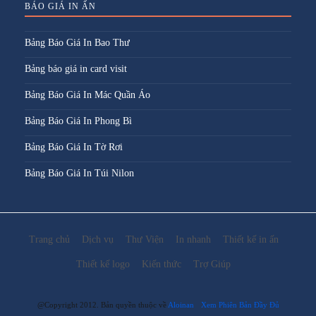
BÁO GIÁ IN ẤN
Bảng Báo Giá In Bao Thư
Bảng báo giá in card visit
Bảng Báo Giá In Mác Quần Áo
Bảng Báo Giá In Phong Bì
Bảng Báo Giá In Tờ Rơi
Bảng Báo Giá In Túi Nilon
Trang chủ
Dịch vụ
Thư Viện
In nhanh
Thiết kế in ấn
Thiết kế logo
Kiến thức
Trợ Giúp
@Copyright 2012. Bản quyền thuộc về
Aloinan
Xem Phiên Bản Đầy Đủ