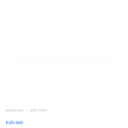
In phiếu bảo hành
In băng rôn
In Bao Bì Nhựa
In bao thư
In bìa đựng hồ sơ
In biểu mẫu
In cẩm nang
In decal
HOMEPAGE
KIẾN THỨC
Kiến thức