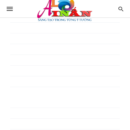
In thực đơn
In tờ gấp
In tờ rơi
In túi giấy
In Túi Ni Lông
In Túi Xốp
In vé
In phiếu quà tặng
In poster pp