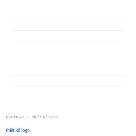
In phiếu bảo hành
In băng rôn
In Bao Bì Nhựa
In bao thư
In bìa đựng hồ sơ
In biểu mẫu
In cẩm nang
In decal
HOMEPAGE
THIẾT KẾ LOGO
thiết kế logo