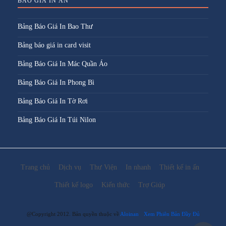
BÁO GIÁ IN ẤN
Bảng Báo Giá In Bao Thư
Bảng báo giá in card visit
Bảng Báo Giá In Mác Quần Áo
Bảng Báo Giá In Phong Bì
Bảng Báo Giá In Tờ Rơi
Bảng Báo Giá In Túi Nilon
Trang chủ
Dịch vụ
Thư Viện
In nhanh
Thiết kế in ấn
Thiết kế logo
Kiến thức
Trợ Giúp
@Copyright 2012. Bản quyền thuộc về
Aloinan
Xem Phiên Bản Đầy Đủ