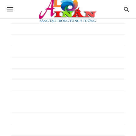
In thực đơn
In tờ gấp
In tờ rơi
In túi giấy
In Túi Ni Lông
In Túi Xốp
In vé
In phiếu quà tặng
In poster pp