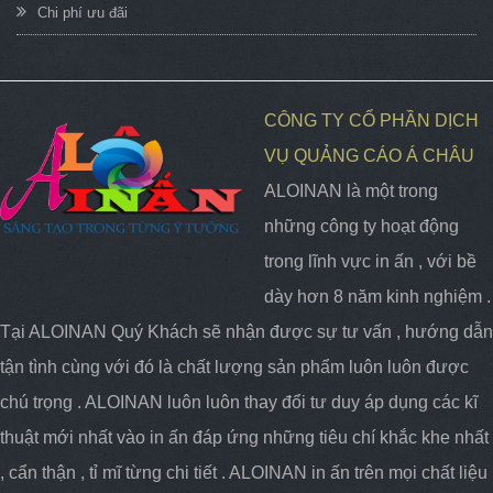
Chi phí ưu đãi
CÔNG TY CỔ PHẦN DỊCH
VỤ QUẢNG CÁO Á CHÂU
ALOINAN là một trong
những công ty hoạt động
trong lĩnh vực in ấn , với bề
dày hơn 8 năm kinh nghiệm .
Tại ALOINAN Quý Khách sẽ nhận được sự tư vấn , hướng dẫn
tận tình cùng với đó là chất lượng sản phẩm luôn luôn được
chú trọng . ALOINAN luôn luôn thay đổi tư duy áp dụng các kĩ
thuật mới nhất vào in ấn đáp ứng những tiêu chí khắc khe nhất
, cẩn thận , tỉ mĩ từng chi tiết . ALOINAN in ấn trên mọi chất liệu