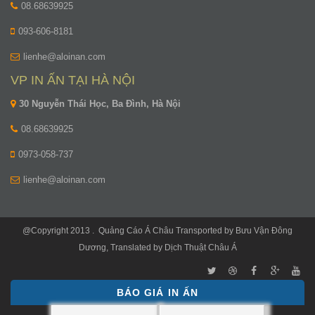
08.68639925
093-606-8181
lienhe@aloinan.com
VP IN ẤN TẠI HÀ NỘI
30 Nguyễn Thái Học, Ba Đình, Hà Nội
08.68639925
0973-058-737
lienhe@aloinan.com
@Copyright 2013 .
Quảng Cáo Á Châu
Transported by
Bưu Vận Đông
Dương
, Translated by
Dịch Thuật Châu Á
BÁO GIÁ IN ẤN