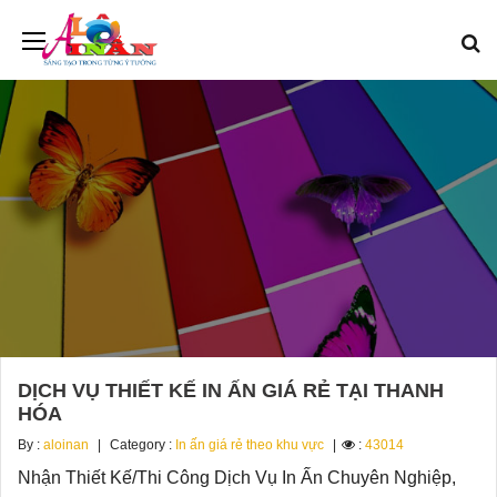
DỊCH VỤ THIẾT KẾ IN ẤN GIÁ RẺ TẠI THANH
HÓA
By :
aloinan
Category :
In ấn giá rẻ theo khu vực
:
43014
Nhận Thiết Kế/Thi Công Dịch Vụ In Ấn Chuyên Nghiệp,