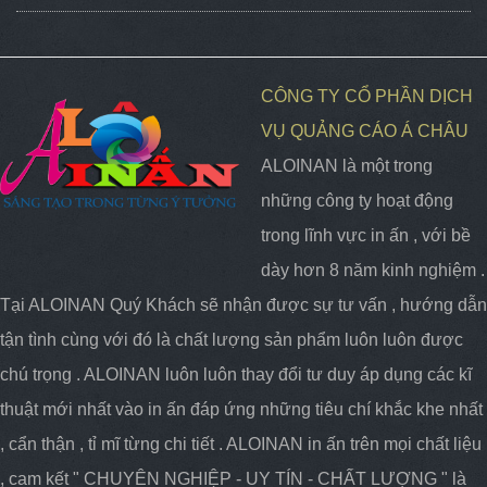
CÔNG TY CỔ PHẦN DỊCH
VỤ QUẢNG CÁO Á CHÂU
ALOINAN là một trong
những công ty hoạt động
trong lĩnh vực in ấn , với bề
dày hơn 8 năm kinh nghiệm .
Tại ALOINAN Quý Khách sẽ nhận được sự tư vấn , hướng dẫn
tận tình cùng với đó là chất lượng sản phẩm luôn luôn được
chú trọng . ALOINAN luôn luôn thay đổi tư duy áp dụng các kĩ
thuật mới nhất vào in ấn đáp ứng những tiêu chí khắc khe nhất
, cẩn thận , tỉ mĩ từng chi tiết . ALOINAN in ấn trên mọi chất liệu
, cam kết " CHUYÊN NGHIỆP - UY TÍN - CHẤT LƯỢNG " là