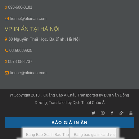
093-606-8181
lienhe@aloinan.com
VP IN ẤN TẠI HÀ NỘI
30 Nguyễn Thái Học, Ba Đình, Hà Nội
08.68639925
0973-058-737
lienhe@aloinan.com
@Copyright 2013 .
Quảng Cáo Á Châu
Transported by
Bưu Vận Đông
Dương
, Translated by
Dịch Thuật Châu Á
BÁO GIÁ IN ẤN
Bảng Báo Giá In Bao Thư
Bảng báo giá in card visit