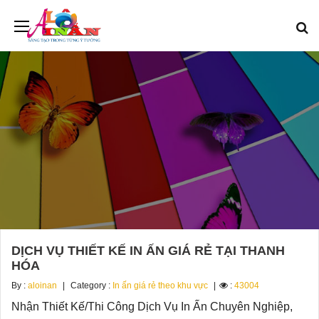
DỊCH VỤ THIẾT KẾ IN ẤN GIÁ RẺ TẠI THANH
HÓA
By :
aloinan
Category :
In ấn giá rẻ theo khu vực
:
43004
Nhận Thiết Kế/Thi Công Dịch Vụ In Ấn Chuyên Nghiệp,