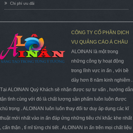
Chi phí ưu đãi
CÔNG TY CỔ PHẦN DỊCH
VỤ QUẢNG CÁO Á CHÂU
ALOINAN là một trong
những công ty hoạt động
trong lĩnh vực in ấn , với bề
dày hơn 8 năm kinh nghiệm .
Tại ALOINAN Quý Khách sẽ nhận được sự tư vấn , hướng dẫn
tận tình cùng với đó là chất lượng sản phẩm luôn luôn được
chú trọng . ALOINAN luôn luôn thay đổi tư duy áp dụng các kĩ
thuật mới nhất vào in ấn đáp ứng những tiêu chí khắc khe nhất
, cẩn thận , tỉ mĩ từng chi tiết . ALOINAN in ấn trên mọi chất liệu