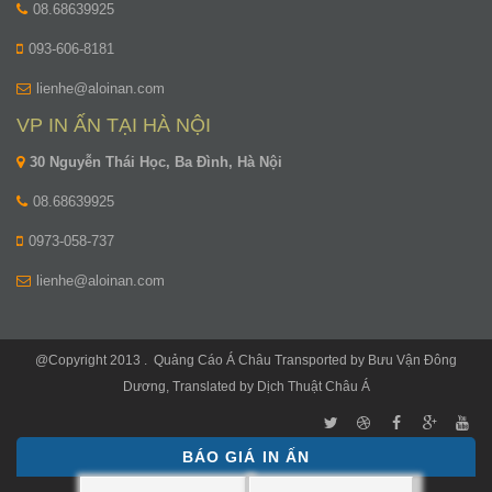
08.68639925
093-606-8181
lienhe@aloinan.com
VP IN ẤN TẠI HÀ NỘI
30 Nguyễn Thái Học, Ba Đình, Hà Nội
08.68639925
0973-058-737
lienhe@aloinan.com
@Copyright 2013 .
Quảng Cáo Á Châu
Transported by
Bưu Vận Đông
Dương
, Translated by
Dịch Thuật Châu Á
BÁO GIÁ IN ẤN