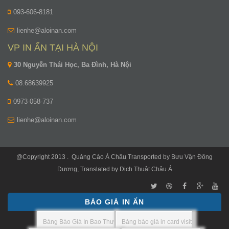
093-606-8181
lienhe@aloinan.com
VP IN ẤN TẠI HÀ NỘI
30 Nguyễn Thái Học, Ba Đình, Hà Nội
08.68639925
0973-058-737
lienhe@aloinan.com
@Copyright 2013 .
Quảng Cáo Á Châu
Transported by
Bưu Vận Đông
Dương
, Translated by
Dịch Thuật Châu Á
BÁO GIÁ IN ẤN
Bảng Báo Giá In Bao Thư
Bảng báo giá in card visit