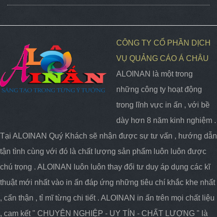
CÔNG TY CỔ PHẦN DỊCH
VỤ QUẢNG CÁO Á CHÂU
ALOINAN là một trong
những công ty hoạt động
trong lĩnh vực in ấn , với bề
dày hơn 8 năm kinh nghiệm .
Tại ALOINAN Quý Khách sẽ nhận được sự tư vấn , hướng dẫn
tận tình cùng với đó là chất lượng sản phẩm luôn luôn được
chú trọng . ALOINAN luôn luôn thay đổi tư duy áp dụng các kĩ
thuật mới nhất vào in ấn đáp ứng những tiêu chí khắc khe nhất
, cẩn thận , tỉ mĩ từng chi tiết . ALOINAN in ấn trên mọi chất liệu
, cam kết " CHUYÊN NGHIỆP - UY TÍN - CHẤT LƯỢNG " là