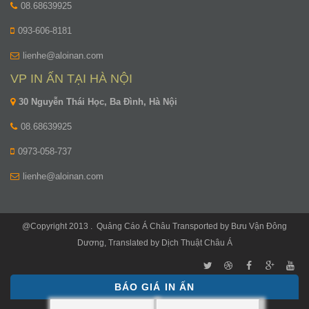
08.68639925
093-606-8181
lienhe@aloinan.com
VP IN ẤN TẠI HÀ NỘI
30 Nguyễn Thái Học, Ba Đình, Hà Nội
08.68639925
0973-058-737
lienhe@aloinan.com
@Copyright 2013 .
Quảng Cáo Á Châu
Transported by
Bưu Vận Đông
Dương
, Translated by
Dịch Thuật Châu Á
BÁO GIÁ IN ẤN