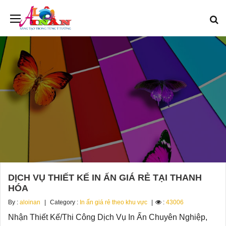
DỊCH VỤ THIẾT KẾ IN ẤN GIÁ RẺ TẠI THANH
HÓA
By :
aloinan
Category :
In ấn giá rẻ theo khu vực
:
43006
Nhận Thiết Kế/Thi Công Dịch Vụ In Ấn Chuyên Nghiệp,