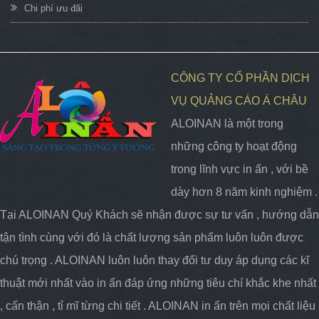
Chi phí ưu đãi
CÔNG TY CỔ PHẦN DỊCH
VỤ QUẢNG CÁO Á CHÂU
ALOINAN là một trong
những công ty hoạt động
trong lĩnh vực in ấn , với bề
dày hơn 8 năm kinh nghiệm .
Tại ALOINAN Quý Khách sẽ nhận được sự tư vấn , hướng dẫn
tận tình cùng với đó là chất lượng sản phẩm luôn luôn được
chú trọng . ALOINAN luôn luôn thay đổi tư duy áp dụng các kĩ
thuật mới nhất vào in ấn đáp ứng những tiêu chí khắc khe nhất
, cẩn thận , tỉ mĩ từng chi tiết . ALOINAN in ấn trên mọi chất liệu