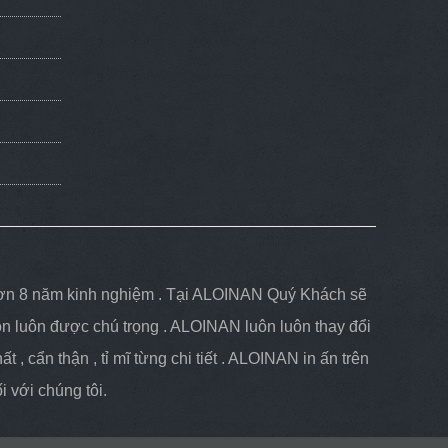
y hơn 8 năm kinh nghiệm . Tại ALOINAN Quý Khách sẽ
ôn luôn được chú trọng . ALOINAN luôn luôn thay đổi
 , cẩn thận , tỉ mĩ từng chi tiết . ALOINAN in ấn trên
 với chúng tôi.