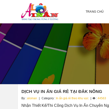
TRANG CHỦ
DỊCH VỤ IN ẤN GIÁ RẺ TẠI ĐẮK NÔNG
By :
aloinan
Category :
In ấn giá rẻ theo khu vực
:
44563
Nhận Thiết Kế/Thi Công Dịch Vụ In Ấn Chuyên Ngh