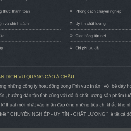
 thức thanh toán
Phong cách chuyên nghiệp
iện và chính sách
Uy tín chất lượng
hức
Giao hàng tận nơi
úp
Chi phí ưu đãi
ẦN DỊCH VỤ QUẢNG CÁO Á CHÂU
ng những công ty hoạt động trong lĩnh vực in ấn , với bề dà
n , hướng dẫn tận tình cùng với đó là chất lượng sản phẩm lu
kĩ thuật mới nhất vào in ấn đáp ứng những tiêu chí khắc khe nhất
m kết " CHUYÊN NGHIỆP - UY TÍN - CHẤT LƯỢNG " là tất cả đối