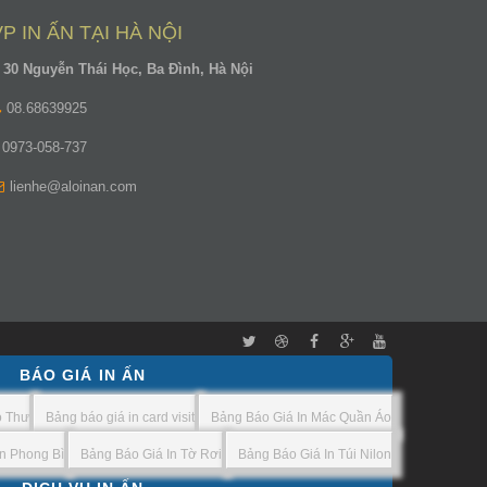
VP IN ẤN TẠI HÀ NỘI
30 Nguyễn Thái Học, Ba Đình, Hà Nội
08.68639925
0973-058-737
lienhe@aloinan.com
BÁO GIÁ IN ẤN
o Thư
Bảng báo giá in card visit
Bảng Báo Giá In Mác Quần Áo
n Phong Bì
Bảng Báo Giá In Tờ Rơi
Bảng Báo Giá In Túi Nilon