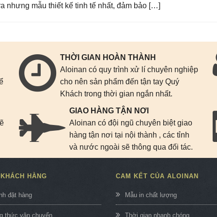
ra nhưng mẫu thiết kế tinh tế nhất, đảm bảo […]
THỜI GIAN HOÀN THÀNH
Aloinan có quy trình xử lí chuyên nghiệp
để
cho nên sản phẩm đến tận tay Quý
Khách trong thời gian ngắn nhất.
GIAO HÀNG TẬN NƠI
sẽ
Aloinan có đội ngũ chuyên biệt giao
n
hàng tận nơi tại nội thành , các tỉnh
và nước ngoài sẽ thông qua đối tác.
 KHÁCH HÀNG
CAM KẾT CỦA ALOINAN
nh đặt hàng
Mẫu in chất lượng
 thức vận chuyển
Thời gian nhanh chóng