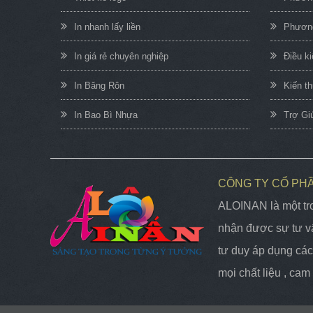
In nhanh lấy liền
Phương
In giá rẻ chuyên nghiệp
Điều k
In Băng Rôn
Kiến t
In Bao Bì Nhựa
Trợ Gi
CÔNG TY CỔ PH
ALOINAN là một tro
nhận được sự tư vấ
tư duy áp dụng các 
mọi chất liệu , ca