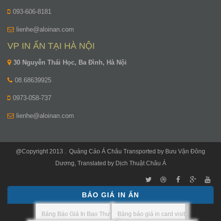
093-606-8181
lienhe@aloinan.com
VP IN ẤN TẠI HÀ NỘI
30 Nguyễn Thái Học, Ba Đình, Hà Nội
08.68639925
0973-058-737
lienhe@aloinan.com
@Copyright 2013 .
Quảng Cáo Á Châu
Transported by
Bưu Vận Đông
Dương
, Translated by
Dịch Thuật Châu Á
BÁO GIÁ IN ẤN
Bảng Báo Giá In Bao Thư
Bảng báo giá in card visit