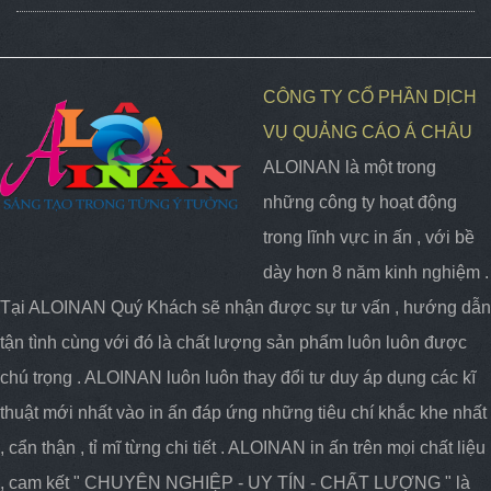
CÔNG TY CỔ PHẦN DỊCH
VỤ QUẢNG CÁO Á CHÂU
ALOINAN là một trong
những công ty hoạt động
trong lĩnh vực in ấn , với bề
dày hơn 8 năm kinh nghiệm .
Tại ALOINAN Quý Khách sẽ nhận được sự tư vấn , hướng dẫn
tận tình cùng với đó là chất lượng sản phẩm luôn luôn được
chú trọng . ALOINAN luôn luôn thay đổi tư duy áp dụng các kĩ
thuật mới nhất vào in ấn đáp ứng những tiêu chí khắc khe nhất
, cẩn thận , tỉ mĩ từng chi tiết . ALOINAN in ấn trên mọi chất liệu
, cam kết " CHUYÊN NGHIỆP - UY TÍN - CHẤT LƯỢNG " là