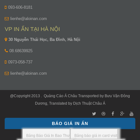
093-606-8181
lienhe@aloinan.com
VP IN ẤN TẠI HÀ NỘI
30 Nguyễn Thái Học, Ba Đình, Hà Nội
08.68639925
0973-058-737
lienhe@aloinan.com
@Copyright 2013 .
Quảng Cáo Á Châu
Transported by
Bưu Vận Đông
Dương
, Translated by
Dịch Thuật Châu Á
BÁO GIÁ IN ẤN
Bảng Báo Giá In Bao Thư
Bảng báo giá in card visit