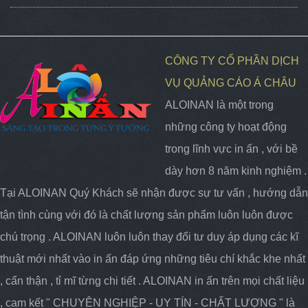
CÔNG TY CỔ PHẦN DỊCH
VỤ QUẢNG CÁO Á CHÂU
ALOINAN là một trong
những công ty hoạt động
trong lĩnh vực in ấn , với bề
dày hơn 8 năm kinh nghiệm .
Tại ALOINAN Quý Khách sẽ nhận được sự tư vấn , hướng dẫn
tận tình cùng với đó là chất lượng sản phẩm luôn luôn được
chú trọng . ALOINAN luôn luôn thay đổi tư duy áp dụng các kĩ
thuật mới nhất vào in ấn đáp ứng những tiêu chí khắc khe nhất
, cẩn thận , tỉ mĩ từng chi tiết . ALOINAN in ấn trên mọi chất liệu
, cam kết " CHUYÊN NGHIỆP - UY TÍN - CHẤT LƯỢNG " là