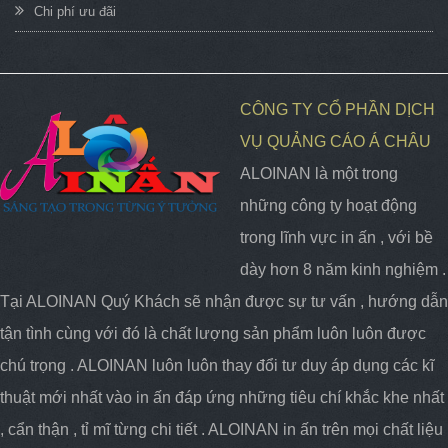
Chi phí ưu đãi
CÔNG TY CỔ PHẦN DỊCH
VỤ QUẢNG CÁO Á CHÂU
ALOINAN là một trong
những công ty hoạt động
trong lĩnh vực in ấn , với bề
dày hơn 8 năm kinh nghiệm .
Tại ALOINAN Quý Khách sẽ nhận được sự tư vấn , hướng dẫn
tận tình cùng với đó là chất lượng sản phẩm luôn luôn được
chú trọng . ALOINAN luôn luôn thay đổi tư duy áp dụng các kĩ
thuật mới nhất vào in ấn đáp ứng những tiêu chí khắc khe nhất
, cẩn thận , tỉ mĩ từng chi tiết . ALOINAN in ấn trên mọi chất liệu