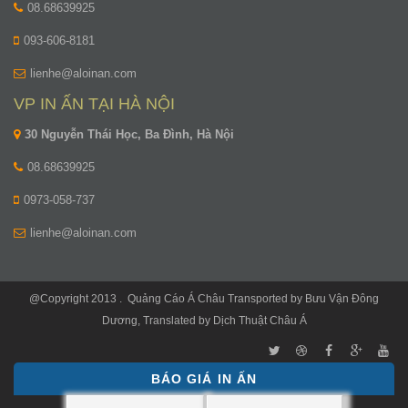
08.68639925
093-606-8181
lienhe@aloinan.com
VP IN ẤN TẠI HÀ NỘI
30 Nguyễn Thái Học, Ba Đình, Hà Nội
08.68639925
0973-058-737
lienhe@aloinan.com
@Copyright 2013 .
Quảng Cáo Á Châu
Transported by
Bưu Vận Đông
Dương
, Translated by
Dịch Thuật Châu Á
BÁO GIÁ IN ẤN