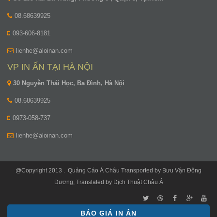
08.68639925
093-606-8181
lienhe@aloinan.com
VP IN ẤN TẠI HÀ NỘI
30 Nguyễn Thái Học, Ba Đình, Hà Nội
08.68639925
0973-058-737
lienhe@aloinan.com
@Copyright 2013 .
Quảng Cáo Á Châu
Transported by
Bưu Vận Đông
Dương
, Translated by
Dịch Thuật Châu Á
BÁO GIÁ IN ẤN