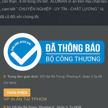
, cẩn thận , tỉ mĩ từng chi tiết . ALOINAN in ấn trên mọi chất liệu
, cam kết " CHUYÊN NGHIỆP - UY TÍN - CHẤT LƯỢNG " là
tất cả đối với chúng tôi.
Trung tâm giao dịch:
155 Hai Bà Trưng, Phường 6, Quận 3,Tp.Hồ
Chí Minh
THAN PHIỀN
VP IN ẤN TẠI TPHCM
Số 155 Hai Bà Trưng, Phường 6 , Quận 3, Tp.HCM