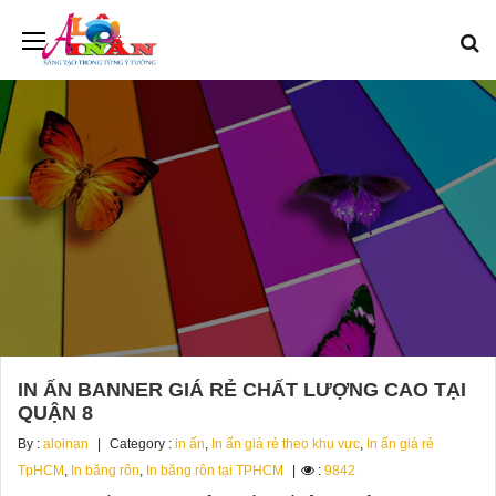
IN ẤN BANNER GIÁ RẺ CHẤT LƯỢNG CAO TẠI
QUẬN 8
By :
aloinan
Category :
in ấn
,
In ấn giá rẻ theo khu vực
,
In ấn giá rẻ
TpHCM
,
In băng rôn
,
In băng rôn tại TPHCM
:
9842