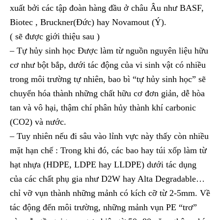
xuất bởi các tập đoàn hàng đầu ở châu Âu như BASF,
Biotec , Bruckner(Đức) hay Novamout (Ý).
( sẽ được giới thiệu sau )
– Tự hủy sinh học Được làm từ nguồn nguyên liệu hữu
cơ như bột bắp, dưới tác động của vi sinh vật có nhiều
trong môi trường tự nhiên, bao bì “tự hủy sinh học” sẽ
chuyển hóa thành những chất hữu cơ đơn giản, dễ hòa
tan và vô hại, thậm chí phân hủy thành khí carbonic
(CO2) và nước.
– Tuy nhiên nếu đi sâu vào lỉnh vực này thấy còn nhiều
mặt hạn chế : Trong khi đó, các bao hay túi xốp làm từ
hạt nhựa (HDPE, LDPE hay LLDPE) dưới tác dụng
của các chất phụ gia như D2W hay Alta Degradable…
chỉ vỡ vụn thành những mảnh có kích cỡ từ 2-5mm. Về
tác động đến môi trường, những mảnh vụn PE “trơ”