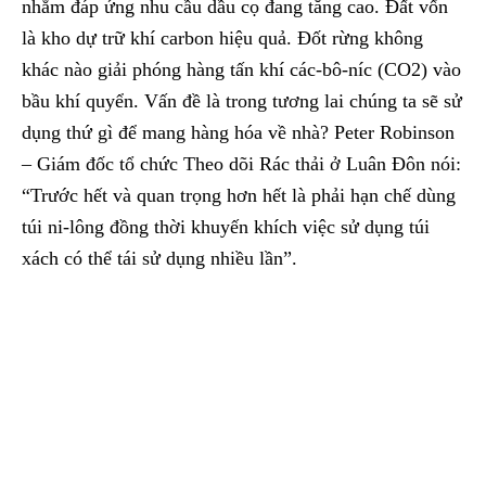
nhằm đáp ứng nhu cầu dầu cọ đang tăng cao. Đất vốn
là kho dự trữ khí carbon hiệu quả. Đốt rừng không
khác nào giải phóng hàng tấn khí các-bô-níc (CO2) vào
bầu khí quyển. Vấn đề là trong tương lai chúng ta sẽ sử
dụng thứ gì để mang hàng hóa về nhà? Peter Robinson
– Giám đốc tổ chức Theo dõi Rác thải ở Luân Đôn nói:
“Trước hết và quan trọng hơn hết là phải hạn chế dùng
túi ni-lông đồng thời khuyến khích việc sử dụng túi
xách có thể tái sử dụng nhiều lần”.