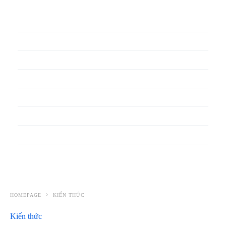
In phiếu bảo hành
In băng rôn
In Bao Bì Nhựa
In bao thư
In bìa đựng hồ sơ
In biểu mẫu
In cẩm nang
In decal
HOMEPAGE
KIẾN THỨC
Kiến thức