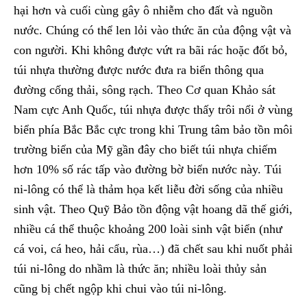
hại hơn và cuối cùng gây ô nhiễm cho đất và nguồn
nước. Chúng có thể len lỏi vào thức ăn của động vật và
con người. Khi không được vứt ra bãi rác hoặc đốt bỏ,
túi nhựa thường được nước đưa ra biển thông qua
đường cống thải, sông rạch. Theo Cơ quan Khảo sát
Nam cực Anh Quốc, túi nhựa được thấy trôi nổi ở vùng
biển phía Bắc Bắc cực trong khi Trung tâm bảo tồn môi
trường biển của Mỹ gần đây cho biết túi nhựa chiếm
hơn 10% số rác tấp vào đường bờ biển nước này. Túi
ni-lông có thể là thảm họa kết liễu đời sống của nhiều
sinh vật. Theo Quỹ Bảo tồn động vật hoang dã thế giới,
nhiều cá thể thuộc khoảng 200 loài sinh vật biển (như
cá voi, cá heo, hải cẩu, rùa…) đã chết sau khi nuốt phải
túi ni-lông do nhầm là thức ăn; nhiều loài thủy sản
cũng bị chết ngộp khi chui vào túi ni-lông.