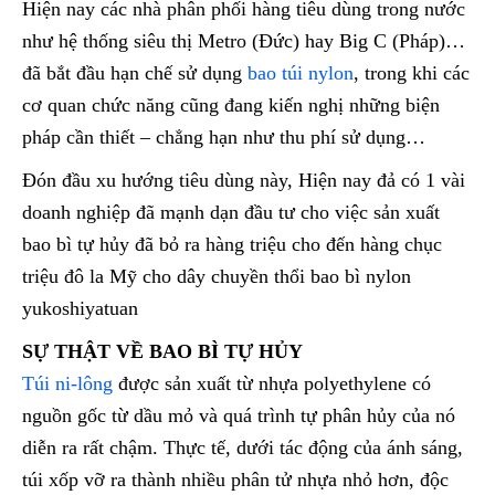
Hiện nay các nhà phân phối hàng tiêu dùng trong nước
như hệ thống siêu thị Metro (Đức) hay Big C (Pháp)…
đã bắt đầu hạn chế sử dụng
bao túi nylon
, trong khi các
cơ quan chức năng cũng đang kiến nghị những biện
pháp cần thiết – chẳng hạn như thu phí sử dụng…
Đón đầu xu hướng tiêu dùng này, Hiện nay đả có 1 vài
doanh nghiệp đã mạnh dạn đầu tư cho việc sản xuất
bao bì tự hủy đã bỏ ra hàng triệu cho đến hàng chục
triệu đô la Mỹ cho dây chuyền thổi bao bì nylon
yukoshiyatuan
SỰ THẬT VỀ BAO BÌ TỰ HỦY
Túi ni-lông
được sản xuất từ nhựa polyethylene có
nguồn gốc từ dầu mỏ và quá trình tự phân hủy của nó
diễn ra rất chậm. Thực tế, dưới tác động của ánh sáng,
túi xốp vỡ ra thành nhiều phân tử nhựa nhỏ hơn, độc