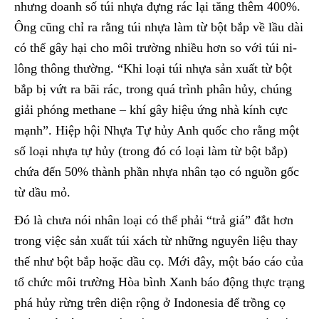
nhưng doanh số túi nhựa đựng rác lại tăng thêm 400%.
Ông cũng chỉ ra rằng túi nhựa làm từ bột bắp về lầu dài
có thể gây hại cho môi trường nhiều hơn so với túi ni-
lông thông thường. “Khi loại túi nhựa sản xuất từ bột
bắp bị vứt ra bãi rác, trong quá trình phân hủy, chúng
giải phóng methane – khí gây hiệu ứng nhà kính cực
mạnh”. Hiệp hội Nhựa Tự hủy Anh quốc cho rằng một
số loại nhựa tự hủy (trong đó có loại làm từ bột bắp)
chứa đến 50% thành phần nhựa nhân tạo có nguồn gốc
từ dầu mỏ.
Đó là chưa nói nhân loại có thể phải “trả giá” đắt hơn
trong việc sản xuất túi xách từ những nguyên liệu thay
thế như bột bắp hoặc dầu cọ. Mới đây, một báo cáo của
tổ chức môi trường Hòa bình Xanh báo động thực trạng
phá hủy rừng trên diện rộng ở Indonesia để trồng cọ