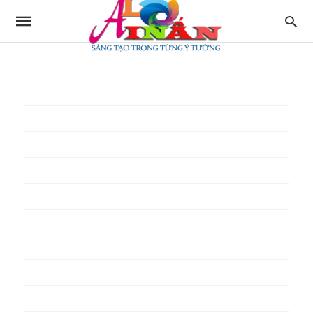
In thực đơn
In tờ gấp
In tờ rơi
In túi giấy
In Túi Ni Lông
In Túi Xốp
In vé
In phiếu quà tặng
In poster pp