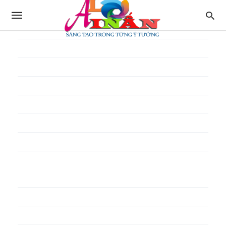
In thực đơn
In tờ gấp
In tờ rơi
In túi giấy
In Túi Ni Lông
In Túi Xốp
In vé
In phiếu quà tặng
In poster pp