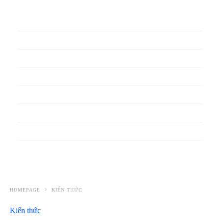
In phiếu bảo hành
In băng rôn
In Bao Bì Nhựa
In bao thư
In bìa đựng hồ sơ
In biểu mẫu
In cẩm nang
In decal
HOMEPAGE
KIẾN THỨC
Kiến thức