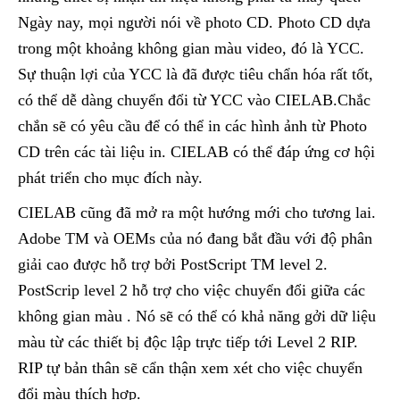
Ngày nay, mọi người nói về photo CD. Photo CD dựa
trong một khoảng không gian màu video, đó là YCC.
Sự thuận lợi của YCC là đã được tiêu chẩn hóa rất tốt,
có thể dễ dàng chuyển đổi từ YCC vào CIELAB.Chắc
chắn sẽ có yêu cầu để có thể in các hình ảnh từ Photo
CD trên các tài liệu in. CIELAB có thể đáp ứng cơ hội
phát triển cho mục đích này.
CIELAB cũng đã mở ra một hướng mới cho tương lai.
Adobe TM và OEMs của nó đang bắt đầu với độ phân
giải cao được hỗ trợ bởi PostScript TM level 2.
PostScrip level 2 hỗ trợ cho việc chuyển đổi giữa các
không gian màu . Nó sẽ có thể có khả năng gởi dữ liệu
màu từ các thiết bị độc lập trực tiếp tới Level 2 RIP.
RIP tự bản thân sẽ cẩn thận xem xét cho việc chuyển
đổi màu thích hợp.