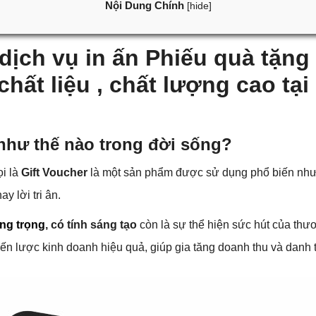
Nội Dung Chính
[
hide
]
 dịch vụ in ấn Phiếu quà tặn
 chất liệu , chất lượng cao t
như thế nào trong đời sống?
ọi là
Gift Voucher
là một sản phẩm được sử dụng phổ biến như
 lời tri ân.
ang trọng
,
có tính sáng tạo
còn là sự thể hiện sức hút của thươ
hiến lược kinh doanh hiệu quả, giúp gia tăng doanh thu và danh