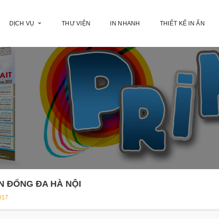
DỊCH VỤ
THƯ VIỆN
IN NHANH
THIẾT KẾ IN ẤN
ẬN ĐỐNG ĐA HÀ NỘI
017