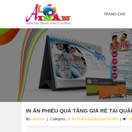
TRANG CHỦ
IN ẤN PHIẾU QUÀ TẶNG GIÁ RẺ TẠI QU
By :
aloinan
Category :
In ấn Phiếu quà tặng tại Hà Nội
:
4