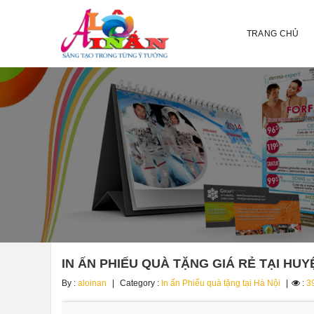
TRANG CHỦ
IN ẤN PHIẾU QUÀ TẶNG GIÁ RẺ TẠI HU
By :
aloinan
Category :
In ấn Phiếu quà tặng tại Hà Nội
:
3