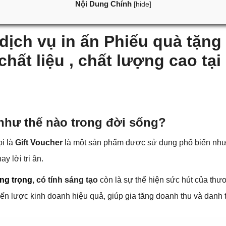
Nội Dung Chính
[
hide
]
 dịch vụ in ấn Phiếu quà tặn
i chất liệu , chất lượng cao 
như thế nào trong đời sống?
ọi là
Gift Voucher
là một sản phẩm được sử dụng phổ biến như
 lời tri ân.
ang trọng
,
có tính sáng tạo
còn là sự thể hiện sức hút của thươ
hiến lược kinh doanh hiệu quả, giúp gia tăng doanh thu và danh