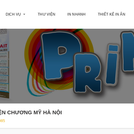
DỊCH VỤ
THƯ VIỆN
IN NHANH
THIẾT KẾ IN ẤN
YỆN CHƯƠNG MỸ HÀ NỘI
985