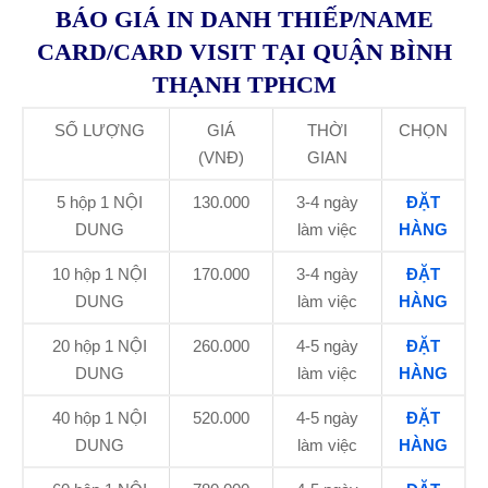
BÁO GIÁ IN DANH THIẾP/NAME
CARD/CARD VISIT TẠI QUẬN BÌNH
THẠNH TPHCM
SỐ LƯỢNG
GIÁ
THỜI
CHỌN
(VNĐ)
GIAN
5 hộp
1 NỘI
130.000
3-4 ngày
ĐẶT
DUNG
làm việc
HÀNG
10 hộp
1 NỘI
170.000
3-4 ngày
ĐẶT
DUNG
làm việc
HÀNG
20 hộp
1 NỘI
260.000
4-5 ngày
ĐẶT
DUNG
làm việc
HÀNG
40 hộp
1 NỘI
520.000
4-5 ngày
ĐẶT
DUNG
làm việc
HÀNG