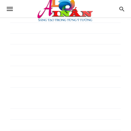
In thực đơn
In tờ gấp
In tờ rơi
In túi giấy
In Túi Ni Lông
In Túi Xốp
In vé
In phiếu quà tặng
In poster pp