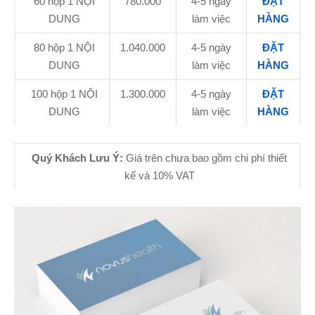
60 hộp
1 NỘI
780.000
4-5 ngày
ĐẶT
DUNG
làm việc
HÀNG
80 hộp
1 NỘI
1.040.000
4-5 ngày
ĐẶT
DUNG
làm việc
HÀNG
100 hộp
1 NỘI
1.300.000
4-5 ngày
ĐẶT
DUNG
làm việc
HÀNG
Quý Khách Lưu Ý:
Giá trên chưa bao gồm chi phí thiết
kế và 10% VAT