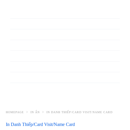
In phiếu bảo hành
In băng rôn
In Bao Bì Nhựa
In bao thư
In bìa đựng hồ sơ
In biểu mẫu
In cẩm nang
In decal
HOMEPAGE
IN ẤN
IN DANH THIẾP/CARD VISIT/NAME CARD
In Danh Thiếp/Card Visit/Name Card