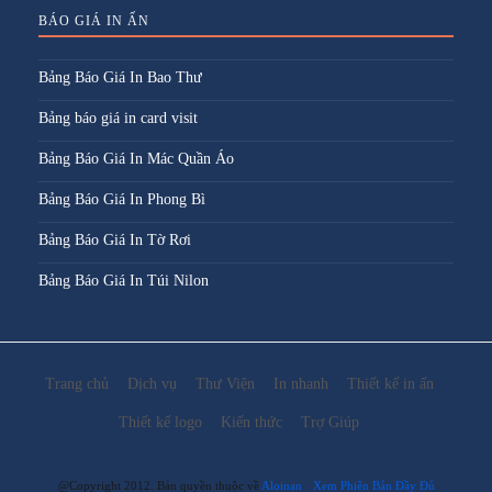
BÁO GIÁ IN ẤN
Bảng Báo Giá In Bao Thư
Bảng báo giá in card visit
Bảng Báo Giá In Mác Quần Áo
Bảng Báo Giá In Phong Bì
Bảng Báo Giá In Tờ Rơi
Bảng Báo Giá In Túi Nilon
Trang chủ
Dịch vụ
Thư Viện
In nhanh
Thiết kế in ấn
Thiết kế logo
Kiến thức
Trợ Giúp
@Copyright 2012. Bản quyền thuộc về
Aloinan
Xem Phiên Bản Đầy Đủ