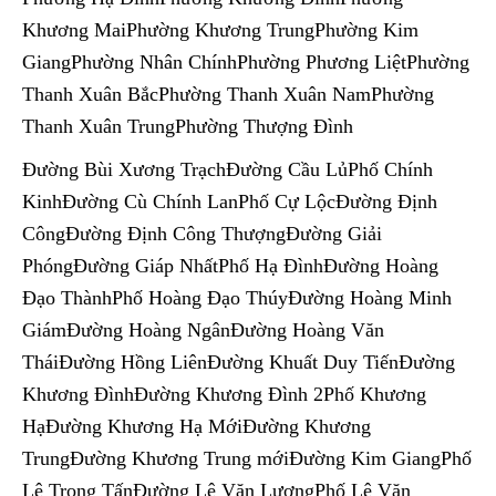
Khương MaiPhường Khương TrungPhường Kim
GiangPhường Nhân ChínhPhường Phương LiệtPhường
Thanh Xuân BắcPhường Thanh Xuân NamPhường
Thanh Xuân TrungPhường Thượng Đình
Đường Bùi Xương TrạchĐường Cầu LủPhố Chính
KinhĐường Cù Chính LanPhố Cự LộcĐường Định
CôngĐường Định Công ThượngĐường Giải
PhóngĐường Giáp NhấtPhố Hạ ĐìnhĐường Hoàng
Đạo ThànhPhố Hoàng Đạo ThúyĐường Hoàng Minh
GiámĐường Hoàng NgânĐường Hoàng Văn
TháiĐường Hồng LiênĐường Khuất Duy TiếnĐường
Khương ĐìnhĐường Khương Đình 2Phố Khương
HạĐường Khương Hạ MớiĐường Khương
TrungĐường Khương Trung mớiĐường Kim GiangPhố
Lê Trọng TấnĐường Lê Văn LươngPhố Lê Văn