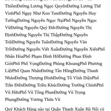
ThiêmĐường Lương Ngọc QuyếnĐường Lương Thế
VinhPhố Ngụy Như Kon TumĐường Nguyễn Huy
TưởngĐường Nguyễn Ngọc NạiPhố Nguyễn Ngọc
VũĐường Nguyễn Quý ĐứcĐường Nguyễn Thị
ĐịnhĐường Nguyễn Thị ThậpĐường Nguyễn
TrãiĐường Nguyễn TuânĐường Nguyễn Văn
TrỗiĐường Nguyễn Viết XuânĐường Nguyễn XiểnPhố
Nhân HòaPhố Phạm Đình HổĐường Phan Đình
GiótPhố Phố VọngĐường Phùng KhoangPhố Phương
LiệtPhố Quan NhânĐường Tân HồngĐường Thanh
NhànĐường Thượng ĐìnhĐường Tô Vĩnh DiệnPhố
Trần ĐiềnĐường Triều KhúcĐường Trường ChinhPhố
Vũ HữuPhố Vũ Tông PhanĐường Vũ Trọng
PhụngĐường Vương Thừa Vũ
Quý Khách Hàng nào tại Quận Thanh Xuân Hà Nội có