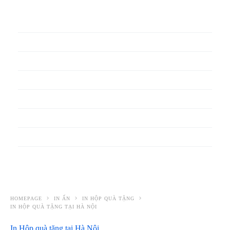
In phiếu bảo hành
In băng rôn
In Bao Bì Nhựa
In bao thư
In bìa đựng hồ sơ
In biểu mẫu
In cẩm nang
In decal
HOMEPAGE
IN ẤN
IN HỘP QUÀ TẶNG
IN HỘP QUÀ TẶNG TẠI HÀ NỘI
In Hộp quà tặng tại Hà Nội