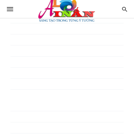
In thực đơn
In tờ gấp
In tờ rơi
In túi giấy
In Túi Ni Lông
In Túi Xốp
In vé
In phiếu quà tặng
In poster pp