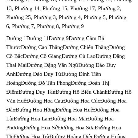
13, Phường 14, Phường 15, Phường 17, Phường 2,
Phường 25, Phường 3, Phường 4, Phường 5, Phường
6, Phường 7, Phường 8, Phường 9
Đường 1Đường 11Đường 9Đường Cầm Bá
ThướcĐường Cao ThắngĐường Chiến ThắngĐường
Cô BắcĐường Cô GiangĐường Cù LaoĐường Đặng
Thai MaiĐường Đặng Văn NgữĐường Đào Duy
AnhĐường Đào Duy TừĐường Đinh Tiên
HoàngĐường Đỗ Tấn PhongĐường Đoàn Thị
ĐiểmĐường Duy TânĐường Hồ Biểu ChánhĐường Hồ
Văn HuêĐường Hoa CauĐường Hoa CúcĐường Hoa
ĐàoĐường Hoa HồngĐường Hoa HuệĐường Hoa
LàiĐường Hoa LanĐường Hoa MaiĐường Hoa
PhượngĐường Hoa SứĐường Hoa SữaĐường Hoa
ThịĐường Hoa TràĐường Hoàng DiệuĐường Hoàng