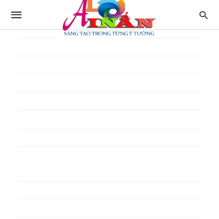
In thực đơn
In tờ gấp
In tờ rơi
In túi giấy
In Túi Ni Lông
In Túi Xốp
In vé
In phiếu quà tặng
In poster pp