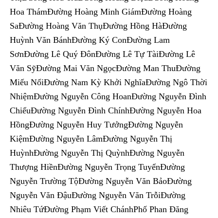
Hoa ThámĐường Hoàng Minh GiámĐường Hoàng
SaĐường Hoàng Văn ThụĐường Hồng HàĐường
Huỳnh Văn BánhĐường Ký ConĐường Lam
SơnĐường Lê Quý ĐônĐường Lê Tự TàiĐường Lê
Văn SỹĐường Mai Văn NgọcĐường Man ThuĐường
Miếu NổiĐường Nam Kỳ Khởi NghĩaĐường Ngô Thời
NhiệmĐường Nguyễn Công HoanĐường Nguyễn Đình
ChiểuĐường Nguyễn Đình ChínhĐường Nguyễn Hoa
HồngĐường Nguyễn Huy TưởngĐường Nguyễn
KiệmĐường Nguyễn LâmĐường Nguyễn Thị
HuỳnhĐường Nguyễn Thị QuỳnhĐường Nguyễn
Thượng HiềnĐường Nguyễn Trọng TuyểnĐường
Nguyễn Trường TộĐường Nguyễn Văn BảoĐường
Nguyễn Văn ĐậuĐường Nguyễn Văn TrỗiĐường
Nhiêu TứĐường Phạm Viết ChánhPhố Phan Đăng