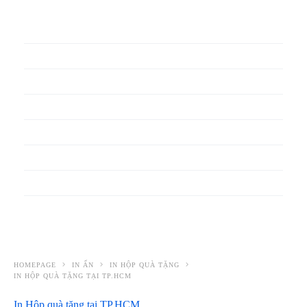
In phiếu bảo hành
In băng rôn
In Bao Bì Nhựa
In bao thư
In bìa đựng hồ sơ
In biểu mẫu
In cẩm nang
In decal
HOMEPAGE
IN ẤN
IN HỘP QUÀ TẶNG
IN HỘP QUÀ TẶNG TẠI TP.HCM
In Hộp quà tặng tại TP.HCM