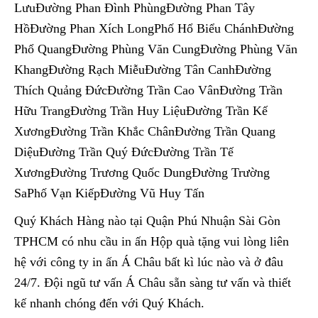
LưuĐường Phan Đình PhùngĐường Phan Tây
HồĐường Phan Xích LongPhố Hổ Biểu ChánhĐường
Phổ QuangĐường Phùng Văn CungĐường Phùng Văn
KhangĐường Rạch MiễuĐường Tân CanhĐường
Thích Quảng ĐứcĐường Trần Cao VânĐường Trần
Hữu TrangĐường Trần Huy LiệuĐường Trần Kế
XươngĐường Trần Khắc ChânĐường Trần Quang
DiệuĐường Trần Quý ĐứcĐường Trần Tế
XươngĐường Trương Quốc DungĐường Trường
SaPhố Vạn KiếpĐường Vũ Huy Tấn
Quý Khách Hàng nào tại Quận Phú Nhuận Sài Gòn
TPHCM có nhu cầu in ấn Hộp quà tặng vui lòng liên
hệ với công ty in ấn Á Châu bất kì lúc nào và ở đâu
24/7. Đội ngũ tư vấn Á Châu sẵn sàng tư vấn và thiết
kế nhanh chóng đến với Quý Khách.