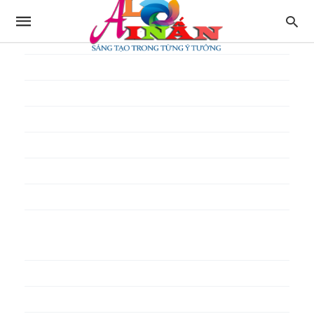
In thực đơn
In tờ gấp
In tờ rơi
In túi giấy
In Túi Ni Lông
In Túi Xốp
In vé
In phiếu quà tặng
In poster pp