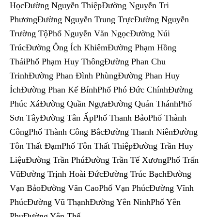
HọcĐường Nguyễn ThiệpĐường Nguyễn Tri
PhươngĐường Nguyễn Trung TrựcĐường Nguyễn
Trường TộPhố Nguyễn Văn NgọcĐường Núi
TrúcĐường Ông Ích KhiêmĐường Phạm Hồng
TháiPhố Phạm Huy ThôngĐường Phan Chu
TrinhĐường Phan Đình PhùngĐường Phan Huy
ÍchĐường Phan Kế BínhPhố Phó Đức ChínhĐường
Phúc XáĐường Quần NgựaĐường Quán ThánhPhố
Sơn TâyĐường Tân ẤpPhố Thanh BảoPhố Thành
CôngPhố Thành Công BắcĐường Thanh NiênĐường
Tôn Thất ĐạmPhố Tôn Thất ThiệpĐường Trần Huy
LiệuĐường Trần PhúĐường Trần Tế XươngPhố Trấn
VũĐường Trịnh Hoài ĐứcĐường Trúc BạchĐường
Vạn BảoĐường Văn CaoPhố Vạn PhúcĐường Vĩnh
PhúcĐường Vũ ThạnhĐường Yên NinhPhố Yên
PhụĐường Yên Thế