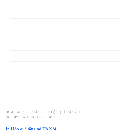
In phiếu bảo hành
In băng rôn
In Bao Bì Nhựa
In bao thư
In bìa đựng hồ sơ
In biểu mẫu
In cẩm nang
In decal
HOMEPAGE
IN ẤN
IN HỘP QUÀ TẶNG
IN HỘP QUÀ TẶNG TẠI HÀ NỘI
In Hộp quà tặng tại Hà Nội