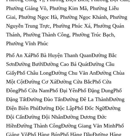
Phường Giảng Võ, Phường Kim Mã, Phường Liễu
Giai, Phường Ngọc Hà, Phường Ngọc Khánh, Phường
Nguyễn Trung Trực, Phường Phúc Xá, Phường Quán
Thánh, Phường Thành Công, Phường Trúc Bạch,
Phường Vĩnh Phúc
Phố An XáPhố Bà Huyện Thanh QuanĐường Bắc
SơnĐường BưởiĐường Cao Bá QuátĐường Cầu
GiấyPhố Châu LongĐường Chu Văn AnĐường Chùa
Một CộtĐường Cơ XáĐường Cửa BắcPhố Cửa
ĐôngPhố Cửa NamPhố Đại YênPhố Đặng DungPhố
Đặng TấtĐường Đào TấnĐường Đê La ThànhĐường
Điện Biên PhủĐường Độc LậpPhố Đốc NgữĐường
Đội CấnĐường Đội NhânĐường Dương Đức
HiềnĐường Thành CôngĐường Giang Văn MinhPhố
Giảng VõPhố Hàng BúnPhố Hàng DầuĐường Hàng