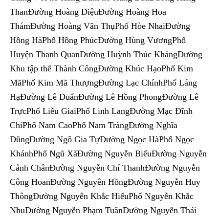
ThanĐường Hoàng DiệuĐường Hoàng Hoa
ThámĐường Hoàng Văn ThụPhố Hòe NhaiĐường
Hồng HàPhố Hồng PhúcĐường Hùng VươngPhố
Huyện Thanh QuanĐường Huỳnh Thúc KhángĐường
Khu tập thể Thành CôngĐường Khúc HạoPhố Kim
MãPhố Kim Mã ThượngĐường Lạc ChínhPhố Láng
HạĐường Lê DuẩnĐường Lê Hồng PhongĐường Lê
TrựcPhố Liễu GiaiPhố Linh LangĐường Mạc Đĩnh
ChiPhố Nam CaoPhố Nam TràngĐường Nghĩa
DũngĐường Ngô Gia TựĐường Ngọc HàPhố Ngọc
KhánhPhố Ngũ XãĐường Nguyễn BiểuĐường Nguyễn
Cảnh ChânĐường Nguyễn Chí ThanhĐường Nguyễn
Công HoanĐường Nguyên HồngĐường Nguyễn Huy
ThôngĐường Nguyễn Khắc HiếuPhố Nguyễn Khắc
NhuĐường Nguyễn Phạm TuânĐường Nguyễn Thái