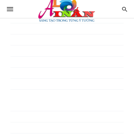
In thực đơn
In tờ gấp
In tờ rơi
In túi giấy
In Túi Ni Lông
In Túi Xốp
In vé
In phiếu quà tặng
In poster pp