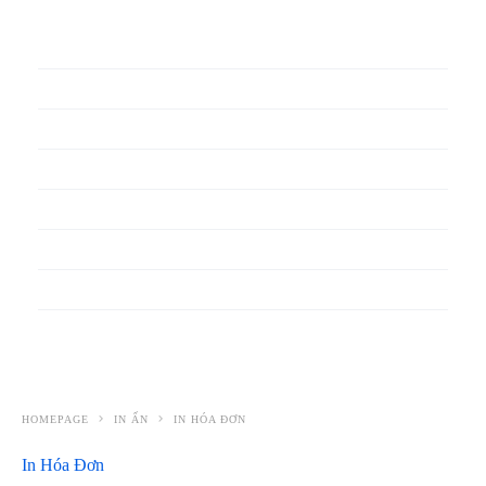
In phiếu bảo hành
In băng rôn
In Bao Bì Nhựa
In bao thư
In bìa đựng hồ sơ
In biểu mẫu
In cẩm nang
In decal
HOMEPAGE
IN ẤN
IN HÓA ĐƠN
In Hóa Đơn